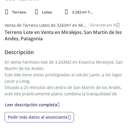
Terreno
Loteo
3.243 m² Total
|
Venta de Terreno Loteo de 3243m² en Miralejos Estancia, San Martín de los Andes
Generado por IA
Terreno Lote en Venta en Miralejos, San Martin de los
Andes, Patagonia
Descripción
En venta hermoso lote de 3.243M2 en Estancia Miralejos, San
Martin de los Andes.
Este lote tiene vistas privilegiadas al volcán Lanín, a los lagos
Lacar y Lolog.
Situado a 25 minutos del centro de San Martín de los Andes,
este lote prácticamente plano, combina la tranquilidad de
vivir rodeado de naturaleza con la cercanía de los servicios
Leer descripción completa
urbanos.
Además, Estancia Miralejos ofrece un camino interno al
Pedir más datos al anunciante
centro de esquí Chapelco que conecta con la Ruta Provincial
19, a solo 4 km de la base del centro de esquí.