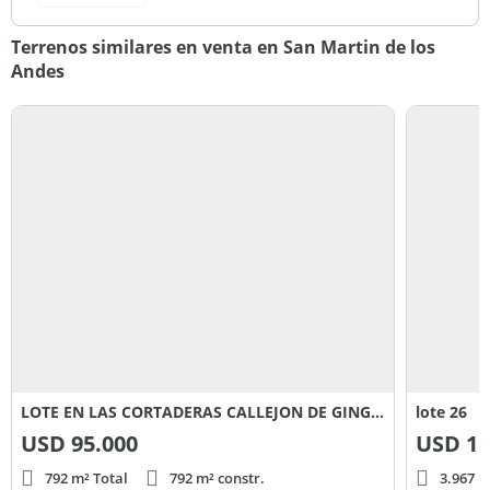
Terrenos similares en venta en San Martin de los
Andes
LOTE EN LAS CORTADERAS CALLEJON DE GINGIN
lote 26
USD
95.000
USD
11
792 m² Total
792 m² constr.
3.967 m