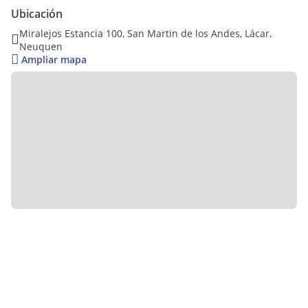
Cuenta con los servicios de Luz, gas y agua.
Ubicación
LC.. - Mat.
Miralejos Estancia 100, San Martin de los Andes, Lácar,
Neuquen
Ampliar mapa