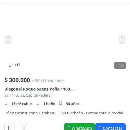
1
/17
1.023
$
300.000
+ $70.000 expensas
Diagonal Roque Saenz Peña 1100, Piso 9
San Nicolás, Capital Federal
15 m² cubie.
1 baño
90 años
Oficina/consultorio 1 amb OBELISCO - c/baño - tiempo total o parcial (consultar)
WhatsApp
Contactar