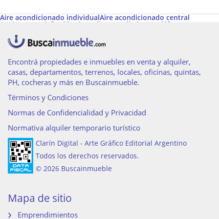
Aire acondicionado individual
Aire acondicionado central
Pavimento
Calefacción
Aire caliente
Radiadores
Teléfono
Ascensor
Acceso para personas con movilidad reducida
Gimnasio
Termotanque
Acepta Garantías de Alquiler de Argenprop
Grupo electrógeno
Laundry
Cableado
Caldera
Espacio para vehículo
Pisoductos
Conmutador
Sauna
Encontrá propiedades e inmuebles en venta y alquiler,
casas, departamentos, terrenos, locales, oficinas, quintas,
PH, cocheras y más en Buscainmueble.
Términos y Condiciones
Normas de Confidencialidad y Privacidad
Normativa alquiler temporario turístico
Clarín Digital - Arte Gráfico Editorial Argentino
Todos los derechos reservados.
© 2026 Buscainmueble
Mapa de sitio
Emprendimientos