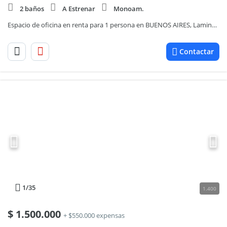
2 baños
A Estrenar
Monoam.
Espacio de oficina en renta para 1 persona en BUENOS AIRES, Laminar II Catalinas
Contactar
1
/35
1.400
$
1.500.000
+ $550.000 expensas