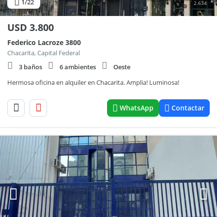
1
/22
2.634
USD
3.800
Federico Lacroze 3800
Chacarita, Capital Federal
3 baños
6 ambientes
Oeste
Hermosa oficina en alquiler en Chacarita. Amplia! Luminosa!
WhatsApp
Contactar