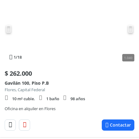
1
/18
1.040
$
262.000
Gavilán 100, Piso P.B
Flores, Capital Federal
10 m² cubie.
1 baño
98 años
Oficina en alquiler en Flores
Contactar