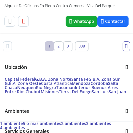
Alquiler De Oficinas En Pleno Centro Comercial Villa Del Parque
WhatsApp
Contactar
1
2
3
338
...
Ubicación
Capital Federal
G.B.A. Zona Norte
Santa Fe
G.B.A. Zona Sur
G.B.A. Zona Oeste
Costa Atlantica
Mendoza
Cordoba
Salta
Chaco
Neuquen
Rio Negro
Tucuman
Interior Buenos Aires
Entre Rios
Chubut
Misiones
Tierra Del Fuego
San Luis
San Juan
Ambientes
1 ambiente
5 o más ambientes
2 ambientes
3 ambientes
4 ambientes
Servicios Generales