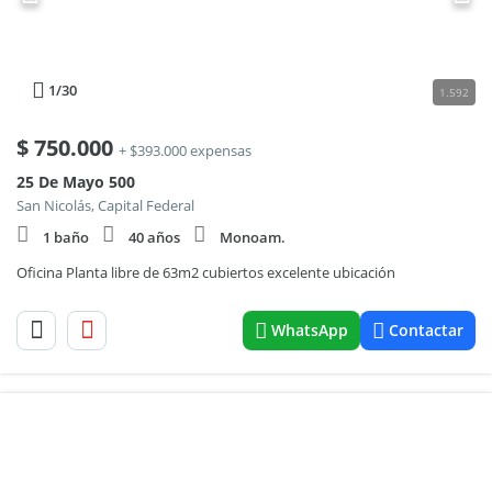
1
/30
1.592
$
750.000
+ $393.000 expensas
25 De Mayo 500
San Nicolás, Capital Federal
1 baño
40 años
Monoam.
Oficina Planta libre de 63m2 cubiertos excelente ubicación
WhatsApp
Contactar