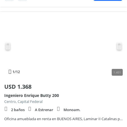
1
/12
1.401
USD
1.368
Ingeniero Enrique Butty 200
Centro, Capital Federal
2 baños
A Estrenar
Monoam.
Oficina amueblada en renta en BUENOS AIRES, Laminar II Catalinas para 5 personas