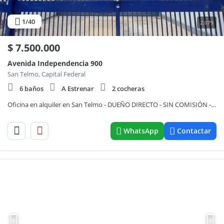
1
/40
2.079
$
7.500.000
Avenida Independencia 900
San Telmo, Capital Federal
6 baños
A Estrenar
2 cocheras
Oficina en alquiler en San Telmo - DUEÑO DIRECTO - SIN COMISIÓN - Oficina / Depósito / Local Comercial. Sobre Av. Independencia a metros de Av. 9 de Julio - San telmo - Centro - Puerto Madero - SIN EXPENSAS
WhatsApp
Contactar