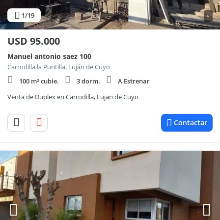
1
/19
5
USD
95.000
Manuel antonio saez 100
Carrodilla la Puntilla, Luján de Cuyo
100 m² cubie.
3 dorm.
A Estrenar
Venta de Duplex en Carrodilla, Lujan de Cuyo
Contactar