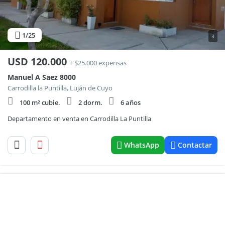
1
/25
3
USD
120.000
+ $25.000 expensas
Manuel A Saez 8000
Carrodilla la Puntilla, Luján de Cuyo
100 m² cubie.
2 dorm.
6 años
Departamento en venta en Carrodilla La Puntilla
WhatsApp
Contactar