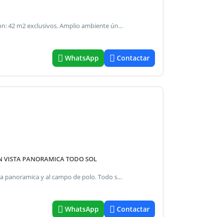
Dorrego 1221. Próximo a bv. Oroño y el centro. Distribución: 42 m2 exclusivos. Amplio ambiente único. Cocina totalmente equipada. Baño completo. Placard empotrado. Calidad de terminación: pisos en porcelanato. Carpintería de primera línea, efe u. Grifería fv, sanitarios ferrum. Aberturas en aluminio marca aluar, modelo módena. Cuenta con persianas. C.I. Mat. Nro.: 2443 - federico pozzi
WhatsApp
Contactar
ON VISTA PANORAMICA TODO SOL
Monoambiente. Frente. 36 m2. Todo a nuevo. Balcon. Vista panoramica y al campo de polo. Todo sol. Baño y cocina completos. 2 placards. Servicios individuales. Split frio/calor. Lavadero incorporado. Pisos de parquet pulidos y plastificados. Edificio de 10 pisos, 4 por piso, 2 ascensores. Expensas: $ 119.434.- Incluye aysa abl: $ 15.005.- Entre el campo de polo y arce (a 3 cuadras de av. Luis maria campos - 4 de av. Del libertador) las cañitas para los casos de alquiler de vivienda, el monto máximo de comisión que se le puede requerir a los propietarios será el equivalente al cuatro con quince centésimos por ciento (4,15%) del valor total del respectivo contrato. Se encuentra prohibido cobrar a los inquilinos que sean personas físicas comisiones inmobiliarias y gastos de gestoría de informes. Alejandro ibañez - cucicba 1534 *fichabrick=1039392*
WhatsApp
Contactar