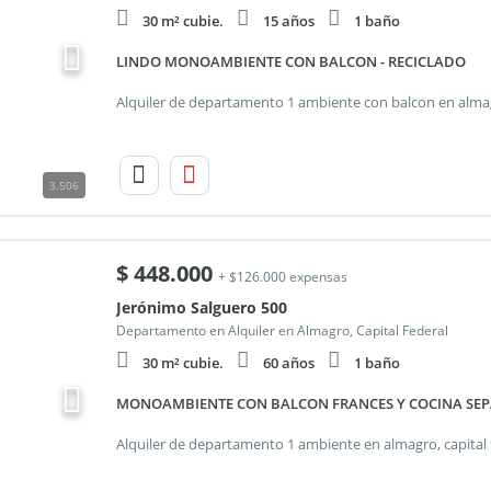
30 m² cubie.
15 años
1 baño
LINDO MONOAMBIENTE CON BALCON - RECICLADO
3.506
$
448.000
+ $126.000 expensas
Jerónimo Salguero 500
Departamento en Alquiler en Almagro, Capital Federal
30 m² cubie.
60 años
1 baño
MONOAMBIENTE CON BALCON FRANCES Y COCINA SEP