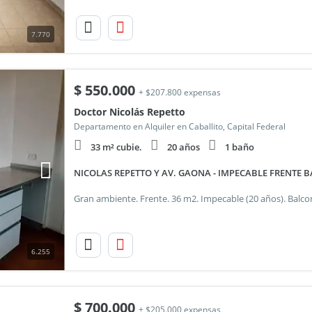
7.770
$
550.000
+ $207.800 expensas
Doctor Nicolás Repetto
Departamento en Alquiler en Caballito, Capital Federal
33 m² cubie.
20 años
1 baño
NICOLAS REPETTO Y AV. GAONA - IMPECABLE FRENTE 
6.255
$
700.000
+ $205.000 expensas