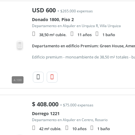
USD
600
+ $265.000 expensas
Donado 1800, Piso 2
Departamento en Alquiler en Urquiza R, Villa Urquiza
38,50 m² cubie.
11 años
1 baño
Departamento en edificio Premium: Green House, Amenit
4.100
$
408.000
+ $75.000 expensas
Dorrego 1221
Departamento en Alquiler en Centro, Rosario
42 m² cubie.
10 años
1 baño