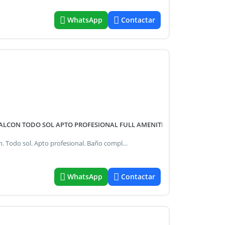
WhatsApp
Contactar
BALCON TODO SOL APTO PROFESIONAL FULL AMENITIES
Gran ambiente. Frente. 36 m2. Impecable (20 años). Balcon. Todo sol. Apto profesional. Baño completo. Cocina integrada con desayunador. Placard espejado. Servicios individuales. Pisos flotantes. Todo electrico. Edificio condominio del cid con hermoso jardin, gran piscina con deck, solarium, sum, parrillas con mesas y sillas, laundry y vigilancia con totem, 3 pisos, ascensor. Expensas: $ 207.800.- Incluye abl y aysa entre av. Gaona y franklin (a 2 cuadras del cid campeador, av. Honorio pueyrredon, av. Diaz velez y av. San martin) caballito para los casos de alquiler de vivienda, el monto máximo de comisión que se le puede requerir a los propietarios será el equivalente al cuatro con quince centésimos por ciento (4,15%) del valor total del respectivo contrato. Se encuentra prohibido cobrar a los inquilinos que sean personas físicas comisiones inmobiliarias y gastos de gestoría de informes. Silvio katz - cucicba 1959 *fichabrick=1038751*
WhatsApp
Contactar