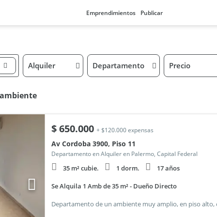
Emprendimientos
Publicar
Alquiler
Departamento
Precio
oambiente
$
650.000
+ $120.000 expensas
Av Cordoba 3900, Piso 11
Departamento en Alquiler en Palermo, Capital Federal
35 m² cubie.
1 dorm.
17 años
Se Alquila 1 Amb de 35 m² - Dueño Directo