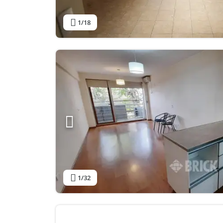
1
/18
1
/32