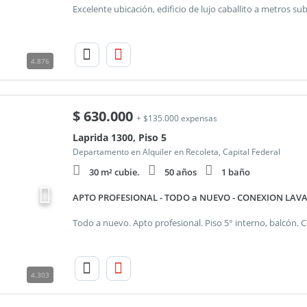
4.876
$
630.000
+ $135.000 expensas
Laprida 1300, Piso 5
Departamento en Alquiler en Recoleta, Capital Federal
30 m² cubie.
50 años
1 baño
APTO PROFESIONAL - TODO a NUEVO - CONEXION LAV
4.303