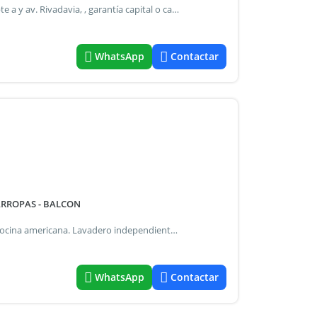
Excelente ubicación, edificio de lujo caballito a metros subte a y av. Rivadavia, , garantía capital o caución, sum parrilla. Doble ascensor para mudanzas, cochera opcional (no incluída en el precio)
WhatsApp
Contactar
ARROPAS - BALCON
Todo a nuevo. Apto profesional. Piso 5° interno, balcón. Cocina americana. Lavadero independiente. Aire acondicionado. Expensas: $ 135.000. Calefacción central. Instagram arguellesasociadosinmobiliaria
WhatsApp
Contactar