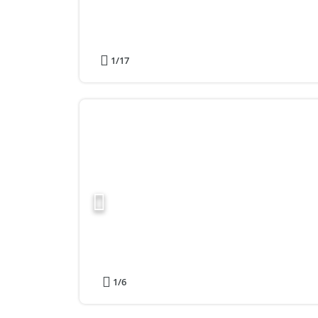
1
/17
1
/6