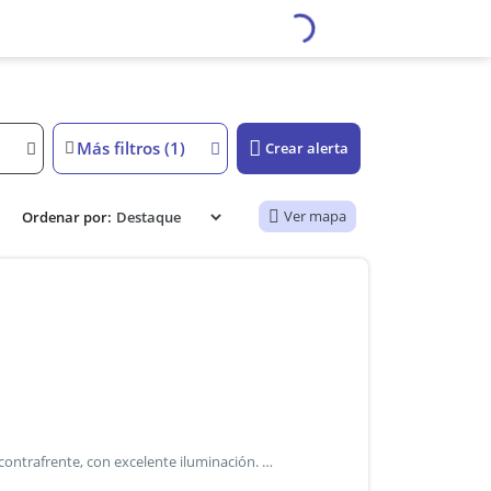
Más filtros (1)
Crear alerta
Ver mapa
Ordenar por:
Departamento de un ambiente muy amplio, en piso alto, contrafrente, con excelente iluminación. Ventanal con cortina blackout / baño completo / cocina integrada al ambiente / aire acondicionado frio - calor excelente ubicación sobre av. Cordoba. Contiguo a sanatorio guemes / cercano a universidad de palermo / zona comercial / medios de transporte el mismo se encuentra ubicado a: misma cuadra sanatario guemes 200 metros universidad tecnologica nacional 700 metros universidad de palermo sede cabrera