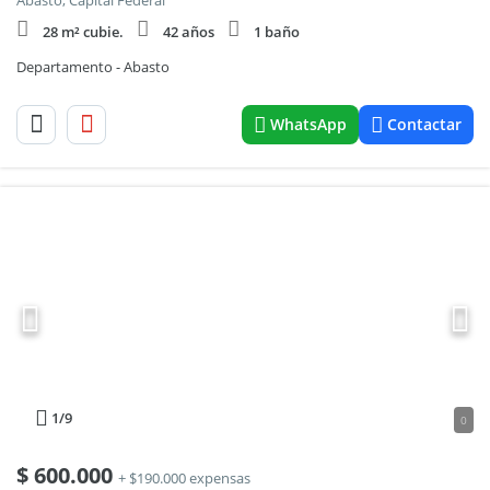
Abasto, Capital Federal
28 m² cubie.
42 años
1 baño
Departamento - Abasto
WhatsApp
Contactar
1
/9
0
$
600.000
+ $190.000 expensas