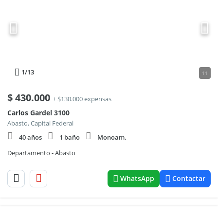
1
/13
11
$
430.000
+ $130.000 expensas
Carlos Gardel 3100
Abasto, Capital Federal
40 años
1 baño
Monoam.
Departamento - Abasto
WhatsApp
Contactar