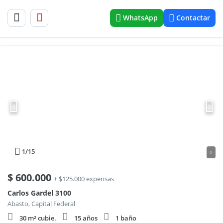
WhatsApp
Contactar
1
/15
0
$
600.000
+ $125.000 expensas
Carlos Gardel 3100
Abasto, Capital Federal
30 m² cubie.
15 años
1 baño