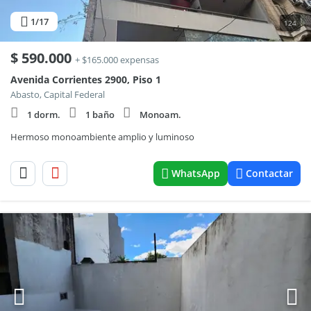
1
/17
124
$
590.000
+ $165.000 expensas
Avenida Corrientes 2900, Piso 1
Abasto, Capital Federal
1 dorm.
1 baño
Monoam.
Hermoso monoambiente amplio y luminoso
WhatsApp
Contactar