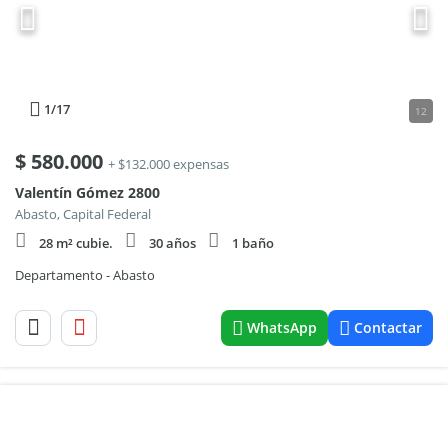
1
/17
12
$
580.000
+ $132.000 expensas
Valentín Gómez 2800
Abasto, Capital Federal
28 m² cubie.
30 años
1 baño
Departamento - Abasto
WhatsApp
Contactar