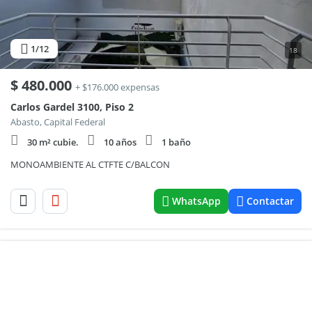
1
/12
18
$
480.000
+ $176.000 expensas
Carlos Gardel 3100, Piso 2
Abasto, Capital Federal
30 m² cubie.
10 años
1 baño
MONOAMBIENTE AL CTFTE C/BALCON
WhatsApp
Contactar