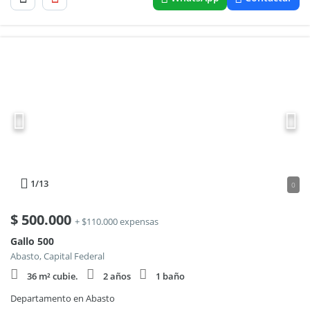
1
/13
0
$
500.000
+ $110.000 expensas
Gallo 500
Abasto, Capital Federal
36 m² cubie.
2 años
1 baño
Departamento en Abasto