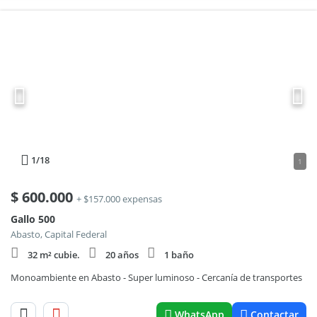
1
/18
1
$
600.000
+ $157.000 expensas
Gallo 500
Abasto, Capital Federal
32 m² cubie.
20 años
1 baño
Monoambiente en Abasto - Super luminoso - Cercanía de transportes
WhatsApp
Contactar