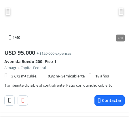
1
/40
200
USD
95.000
+ $120.000 expensas
Avenida Boedo 200, Piso 1
Almagro, Capital Federal
37,72 m² cubie.
0,82 m² Semicubierta
18 años
1 ambiente divisible al contrafrente. Patio con quincho cubierto
Contactar