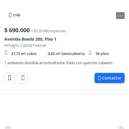
1
/40
200
$
690.000
+ $120.000 expensas
Avenida Boedo 200, Piso 1
Almagro, Capital Federal
37,72 m² cubie.
0,82 m² Semicubierta
18 años
1 ambiente divisible al contrafrente. Patio con quincho cubierto
Contactar