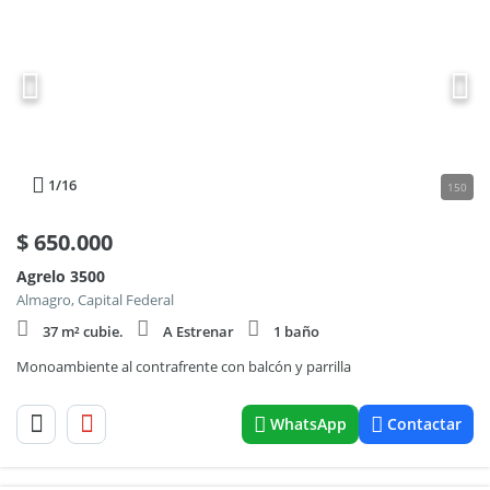
1
/16
150
$
650.000
Agrelo 3500
Almagro, Capital Federal
37 m² cubie.
A Estrenar
1 baño
Monoambiente al contrafrente con balcón y parrilla
WhatsApp
Contactar