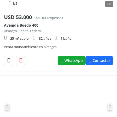
1
/5
200
USD
53.000
+ $60.000 expensas
Avenida Boedo 400
Almagro, Capital Federal
25 m² cubie.
32 años
1 baño
Venta monoambiente en Almagro
WhatsApp
Contactar