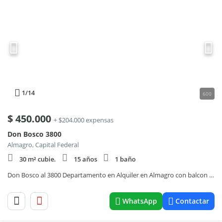
1
/14
600
$
450.000
+ $204.000 expensas
Don Bosco 3800
Almagro, Capital Federal
30 m² cubie.
15 años
1 baño
Don Bosco al 3800 Departamento en Alquiler en Almagro con balcon al frente.
WhatsApp
Contactar