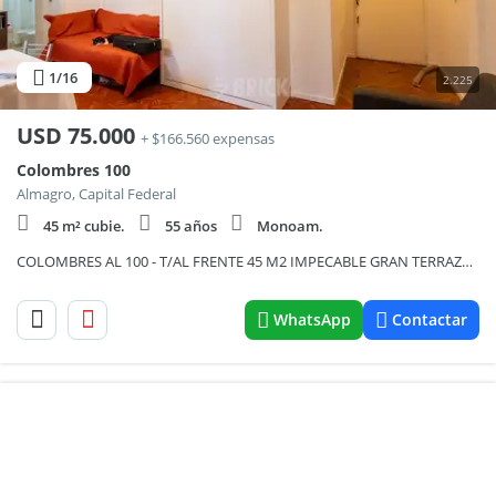
1
/16
2.225
USD
75.000
+ $166.560 expensas
Colombres 100
Almagro, Capital Federal
45 m² cubie.
55 años
Monoam.
COLOMBRES AL 100 - T/AL FRENTE 45 M2 IMPECABLE GRAN TERRAZA APTO PROFESIONAL
WhatsApp
Contactar