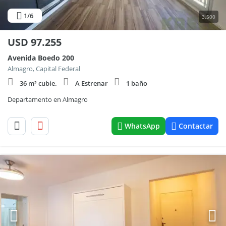
1
/6
3.500
USD
97.255
Avenida Boedo 200
Almagro, Capital Federal
36 m² cubie.
A Estrenar
1 baño
Departamento en Almagro
WhatsApp
Contactar