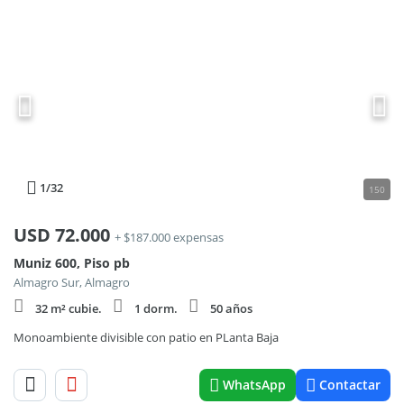
1
/32
150
USD
72.000
+ $187.000 expensas
Muniz 600, Piso pb
Almagro Sur, Almagro
32 m² cubie.
1 dorm.
50 años
Monoambiente divisible con patio en PLanta Baja
WhatsApp
Contactar