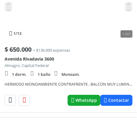
1
/13
1.907
$
650.000
+ $136.000 expensas
Avenida Rivadavia 3600
Almagro, Capital Federal
1 dorm.
1 baño
Monoam.
HERMOSO MONOAMBIENTE CONTRAFRENTE , BALCON MUY LUMINOSO, SOBRE Av. RIVADAVIA A 2 CUADRAS DE Av MEDRANO.
WhatsApp
Contactar