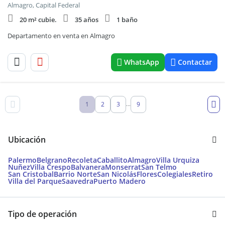
Almagro, Capital Federal
20 m² cubie.
35 años
1 baño
Departamento en venta en Almagro
WhatsApp
Contactar
1
2
3
9
...
Ubicación
Palermo
Belgrano
Recoleta
Caballito
Almagro
Villa Urquiza
Nuñez
Villa Crespo
Balvanera
Monserrat
San Telmo
San Cristobal
Barrio Norte
San Nicolás
Flores
Colegiales
Retiro
Villa del Parque
Saavedra
Puerto Madero
Tipo de operación