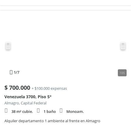
1
/7
105
$
700.000
+ $100.000 expensas
Venezuela 3700, Piso 5°
Almagro, Capital Federal
38 m² cubie.
1 baño
Monoam.
Alquiler departamento 1 ambiente al frente en Almagro