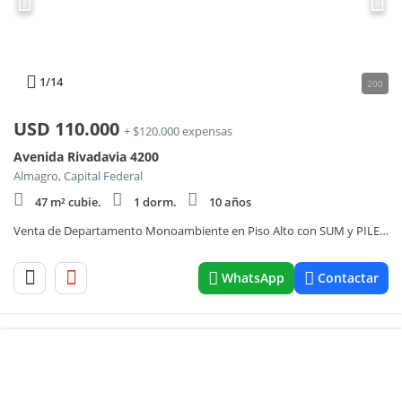
1
/14
200
USD
110.000
+ $120.000 expensas
Avenida Rivadavia 4200
Almagro, Capital Federal
47 m² cubie.
1 dorm.
10 años
Venta de Departamento Monoambiente en Piso Alto con SUM y PILETA en Almagro
WhatsApp
Contactar