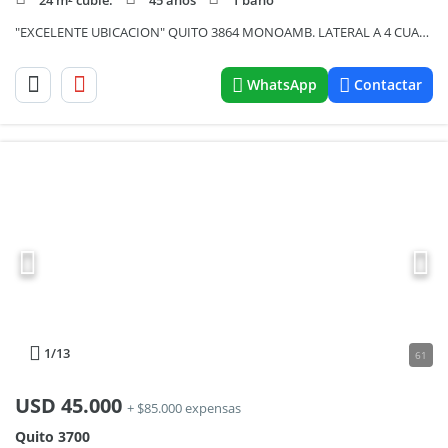
24 m² cubie.
45 años
1 baño
"EXCELENTE UBICACION" QUITO 3864 MONOAMB. LATERAL A 4 CUADRAS DE AV. RIVADAVIA Y SUBTE "A" (LUMINOSO)
WhatsApp
Contactar
1
/13
61
USD
45.000
+ $85.000 expensas
Quito 3700