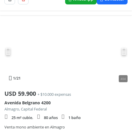
1
/21
404
USD
59.900
+ $10.000 expensas
Avenida Belgrano 4200
Almagro, Capital Federal
25 m² cubie.
80 años
1 baño
Venta mono ambiente en Almagro