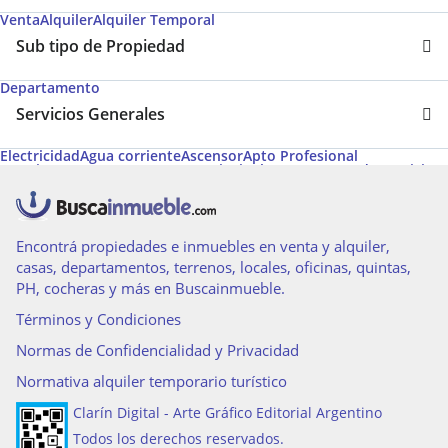
Venta
Alquiler
Alquiler Temporal
Sub tipo de Propiedad
Departamento
Servicios Generales
Electricidad
Agua corriente
Ascensor
Apto Profesional
Permite Mascotas
Ascensores principales
Ascensores de servicio
Aire acondicionado individual
Gas natural
Apto Crédito
Termotanque
Agua caliente
Calefacción
Acceso para personas con movilidad reducida
Pileta
Agua caliente central
Parrilla
Cable
Calefacción tiro balanceado
Amoblado
Encontrá propiedades e inmuebles en venta y alquiler,
casas, departamentos, terrenos, locales, oficinas, quintas,
PH, cocheras y más en Buscainmueble.
Términos y Condiciones
Normas de Confidencialidad y Privacidad
Normativa alquiler temporario turístico
Clarín Digital - Arte Gráfico Editorial Argentino
Todos los derechos reservados.