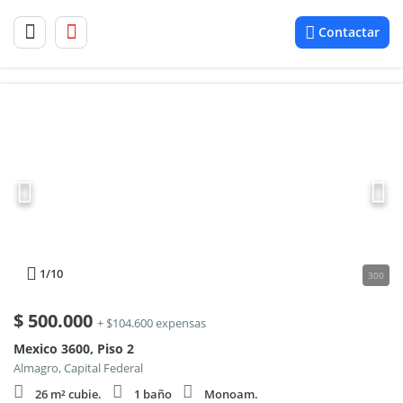
Contactar
1
/10
300
$
500.000
+ $104.600 expensas
Mexico 3600, Piso 2
Almagro, Capital Federal
26 m² cubie.
1 baño
Monoam.