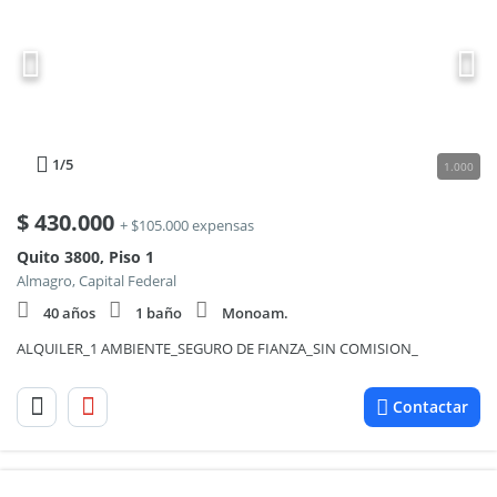
1
/5
1.000
$
430.000
+ $105.000 expensas
Quito 3800, Piso 1
Almagro, Capital Federal
40 años
1 baño
Monoam.
ALQUILER_1 AMBIENTE_SEGURO DE FIANZA_SIN COMISION_
Contactar