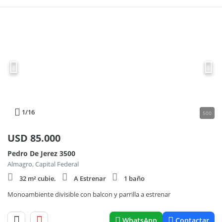
1
/16
500
USD
85.000
Pedro De Jerez 3500
Almagro, Capital Federal
32 m² cubie.
A Estrenar
1 baño
Monoambiente divisible con balcon y parrilla a estrenar
WhatsApp
Contactar