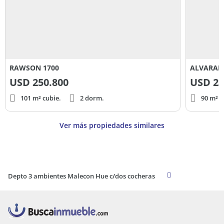
RAWSON 1700
ALVARAD
USD
250.800
USD
28
101 m² cubie.
2 dorm.
90 m² c
Ver más propiedades similares
Depto 3 ambientes Malecon Hue c/dos cocheras