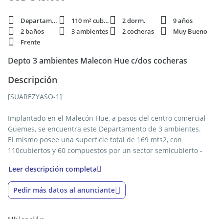
Departamento
110 m² cubie.
2 dorm.
9 años
2 baños
3 ambientes
2 cocheras
Muy Bueno
Frente
Depto 3 ambientes Malecon Hue c/dos cocheras
Descripción
[SUAREZYASO-1]
Implantado en el Malecón Hue, a pasos del centro comercial
Güemes, se encuentra este Departamento de 3 ambientes.
El mismo posee una superficie total de 169 mts2, con
110cubiertos y 60 compuestos por un sector semicubierto -
propio y exclusivo- con gran parrilla, para disfrutar de
Leer descripción completa
reuniones.
Esta propiedad reúne varias ventajas: gran superficie, diseño
Pedir más datos al anunciante
moderno, materiales constructivos de alta calidad y una
ubicación privilegiada.
Cuenta con hall que da ingreso a un amplio living comedor