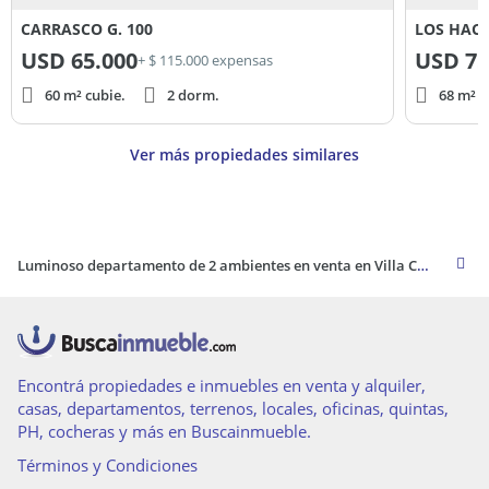
CARRASCO G. 100
LOS HACH
USD
65.000
USD
75
+ $ 115.000 expensas
60 m² cubie.
2 dorm.
68 m² c
Ver más propiedades similares
Luminoso departamento de 2 ambientes en venta en Villa Central Norte, Resistencia
Encontrá propiedades e inmuebles en venta y alquiler,
casas, departamentos, terrenos, locales, oficinas, quintas,
PH, cocheras y más en Buscainmueble.
Términos y Condiciones