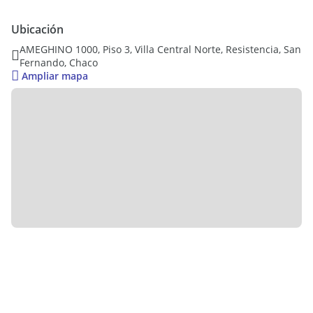
Ubicado en edificio con ascensor, lo que aporta practicidad y
confort en el día a día. Incluye cochera, un valor agregado
Ubicación
muy buscado en la zona.
AMEGHINO 1000, Piso 3, Villa Central Norte, Resistencia, San
Fernando, Chaco
Ideal tanto para vivienda propia como para renta, en una
Ampliar mapa
ubicación estratégica cercana a todo.
Superficie total uso propio UF: 45 m2
Cochera fija: Si
Categoría del edificio: MUY BUENA
OFERTA PROVISTA POR SISTEMA SOM - CODIGO: SI22958