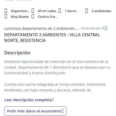
Departamento
45 m² cubie.
1 dorm.
2 ambientes
Muy Bueno
Contra Frente
|
Luminoso departamento de 2 ambientes en venta en Villa Central Norte, Resistencia
Generado por IA
DEPARTAMENTO 2 AMBIENTES - VILLA CENTRAL
NORTE, RESISTENCIA
Descripción
Excelente oportunidad de inversión en el macrocentro de la
ciudad. Departamento de 1 dormitorio que se destaca por su
funcionalidad y buena distribución.
Cuenta con cocina integrada al living-comedor, totalmente
amoblada, con bajo mesada y alacena, además de
termotanque instalado. El dormitorio posee un amplio
Leer descripción completa
placard, brindando cómodo espacio de guardado. Dispone
también de lavadero independiente.
Pedir más datos al anunciante