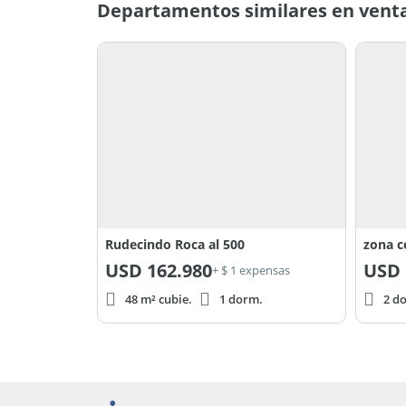
Departamentos similares en venta
Rudecindo Roca al 500
zona c
USD
162.980
USD
+ $ 1 expensas
48 m² cubie.
1 dorm.
2 d