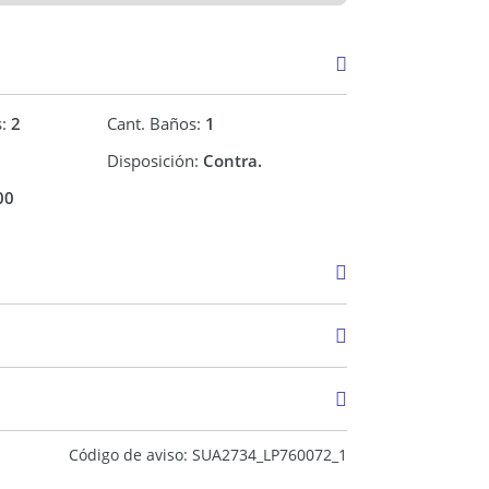
s:
2
Cant. Baños:
1
Disposición:
Contra.
00
Venta
USD 186.000
Código de aviso: SUA2734_LP760072_1