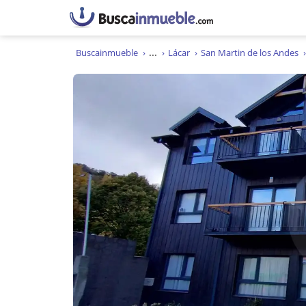
Buscainmueble
...
Lácar
San Martin de los Andes