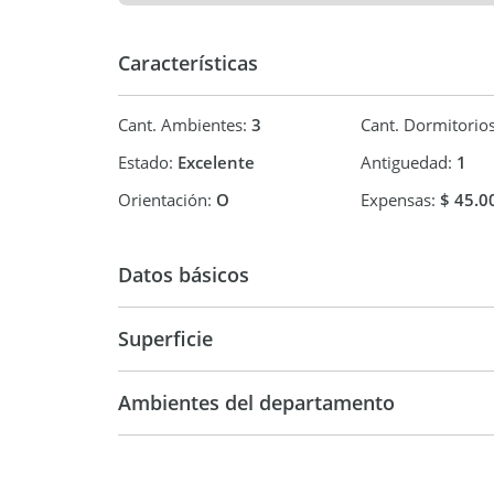
Características
Cant. Ambientes:
3
Cant. Dormitorio
Estado:
Excelente
Antiguedad:
1
Orientación:
O
Expensas:
$ 45.0
Datos básicos
Superficie
Departamento
54 m2
54 m2
Ambientes del departamento