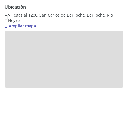
Inicio de obra: febrero 2025
Ubicación
Entrega prevista: septiembre 2026.
Villegas al 1200, San Carlos de Bariloche, Bariloche, Rio
Negro
Unidad disponible
Ampliar mapa
Tipología: 3 ambientes
Superficie cubierta: 63 m2
2 dormitorios
Ubicada en el primer módulo. Primer piso por escalera. Este
módulo se compone de 3 locales en planta baja y dos
departamentos en planta alta.
Apto turismo y vivienda.
Características y servicios:
Servicios de luz, agua y gas