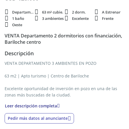
Departamento
63 m² cubie.
2 dorm.
A Estrenar
1 baño
3 ambientes
Excelente
Frente
Oeste
VENTA Departamento 2 dormitorios con financiación,
Bariloche centro
Descripción
VENTA DEPARTAMENTO 3 AMBIENTES EN POZO
63 m2 | Apto turismo | Centro de Bariloche
Excelente oportunidad de inversión en pozo en una de las
zonas más buscadas de la ciudad.
Proyecto en desarrollo ubicado sobre calle Villegas al 1200, en
Leer descripción completa
pleno centro de Bariloche, con acceso inmediato a comercios,
servicios y transporte público.
Pedir más datos al anunciante
El emprendimiento se compone de dos módulos.