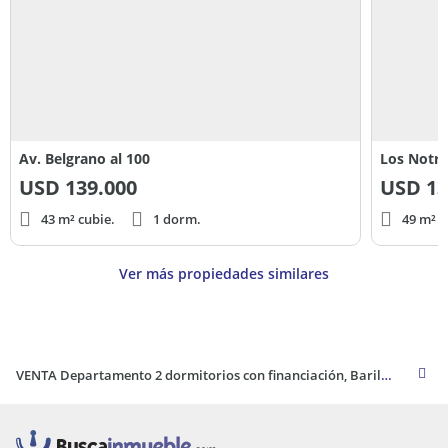
Argentina. Teléfono de contacto: +54 220.
Av. Belgrano al 100
Los Notro
USD
139.000
USD
13
43 m² cubie.
1 dorm.
49 m² c
Ver más propiedades similares
VENTA Departamento 2 dormitorios con financiación, Bariloche centro