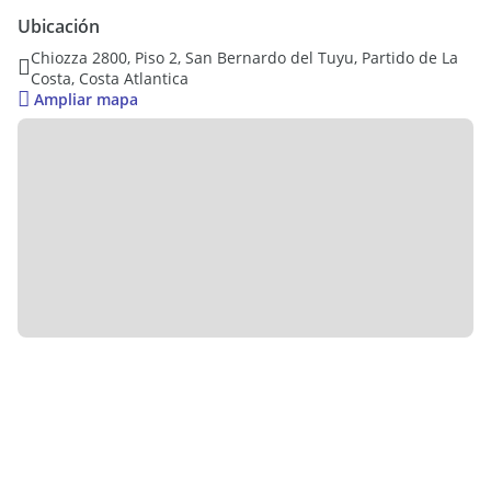
parrillas de uso propietario.-
Ubicación
Chiozza 2800, Piso 2, San Bernardo del Tuyu, Partido de La
Servicios:
Costa, Costa Atlantica
Ampliar mapa
Gas envasado (baulera en planta baja) -
Agua corriente: cañería nueva en todo el edificio
Luz y cloacas.-
no cuenta con encargado por expensas se abona un servicio
de limpieza.-
Retasado de U$S 43.000 a U$S 39.000 AHORA 35.000
OPORTUNIDAD
Para mas información comunicarse a nuestros
correspondientes contactos.-