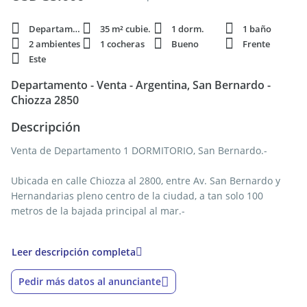
Departamento
35 m² cubie.
1 dorm.
1 baño
2 ambientes
1 cocheras
Bueno
Frente
Este
Departamento - Venta - Argentina, San Bernardo -
Chiozza 2850
Descripción
Venta de Departamento 1 DORMITORIO, San Bernardo.-
Ubicada en calle Chiozza al 2800, entre Av. San Bernardo y
Hernandarias pleno centro de la ciudad, a tan solo 100
metros de la bajada principal al mar.-
Consta de una cocina separa con barra - comedor con
Leer descripción completa
ventana al oeste lo que le da una muy buena iluminación,
baño y dormitorio al frente con vista a Chiozza peatonal.-
Pedir más datos al anunciante
en planta baja cuenta con cochera descubierta y sector de