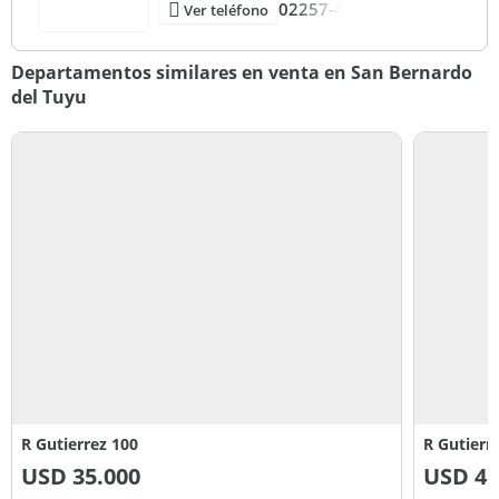
02257-4
Ver teléfono
Departamentos similares en venta en San Bernardo
del Tuyu
R Gutierrez 100
R Gutierr
USD
35.000
USD
45