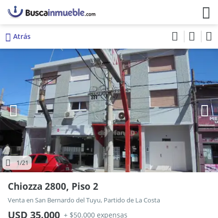
Atrás
1
/21
Chiozza 2800, Piso 2
Venta en San Bernardo del Tuyu, Partido de La Costa
USD 35.000
+ $50.000 expensas