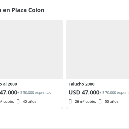
 en Plaza Colon
o al 2000
Falucho 2000
47.000
USD
47.000
+ $ 50.000 expensas
+ $ 70.000 expen
² cubie.
40 años
26 m² cubie.
50 años