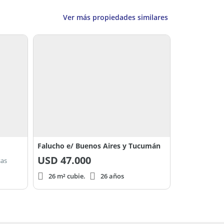
Ver más propiedades similares
Falucho e/ Buenos Aires y Tucumán
USD
47.000
sas
26 m² cubie.
26 años