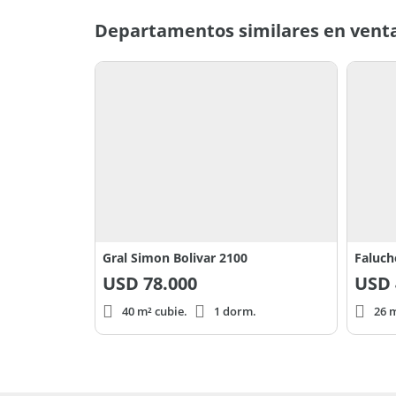
Departamentos similares en venta
Gral Simon Bolivar 2100
Faluch
USD
78.000
USD
40 m² cubie.
1 dorm.
26 m