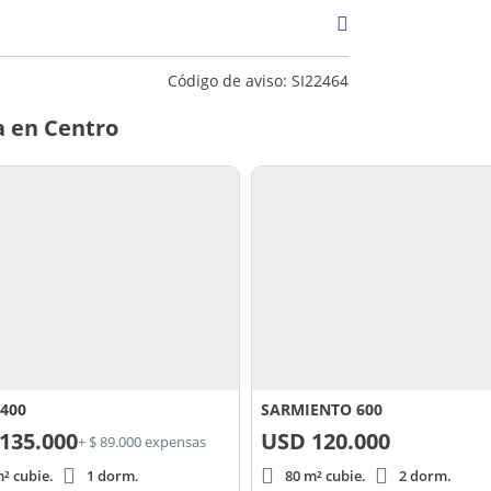
 SI22464
Código de aviso: SI22464
a en Centro
 400
SARMIENTO 600
135.000
USD
120.000
+ $ 89.000 expensas
² cubie.
1 dorm.
80 m² cubie.
2 dorm.