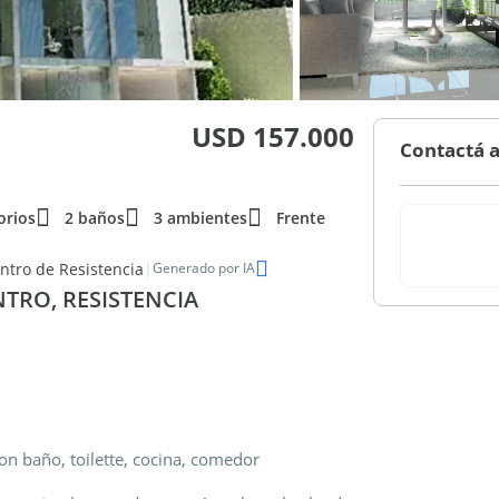
USD 157.000
Contactá a
orios
2 baños
3 ambientes
Frente
|
tro de Resistencia
Generado por IA
TRO, RESISTENCIA
n baño, toilette, cocina, comedor