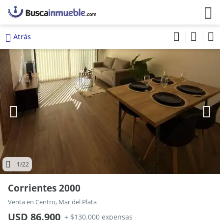
Atrás
1
/22
Corrientes 2000
Venta en Centro, Mar del Plata
USD 86.900
+ $130.000 expensas