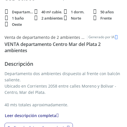
Departamento
40 m² cubie.
1 dorm.
50 años
1 baño
2 ambientes
Norte
Frente
Oeste
|
Venta de departamento de 2 ambientes a estrenar en el Centro de Mar del Plata
Generado por IA
VENTA departamento Centro Mar del Plata 2
ambientes
Descripción
Departamento dos ambientes dispuesto al frente con balcón
saliente.
Ubicado en Corrientes 2058 entre calles Moreno y Bolivar -
Centro, Mar del Plata.
40 mts totales aproximadamente.
- Cómodo living comedor dispuesto al frente con balcón
Leer descripción completa
saliente.
- Cocina completa separada con ventilación natural.