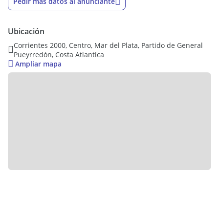
Pedir más datos al anunciante
- Lavadero.
- Dormitorio con placard empotrado y pisos de parquet
plastificados.
Ubicación
- Baño completo con pediluvio y mampara.
Corrientes 2000, Centro, Mar del Plata, Partido de General
Pueyrredón, Costa Atlantica
Especificaciones:
Ampliar mapa
- pisos de porcelanato simil madera.
- calefaccionado mediante TB.
- amoblado y decorado.
- escribanía designada.
- amoblamientos a medida.
-Estado de la propiedad: reciclado.
-Barrio: zona céntrica. Transporte público cercano. Cuenta
con locales comerciales en zona. A metros de la Plaza Colón.
-
¿Querés visitarlo o hacernos una consulta? No pierdas tiempo
y envianos un WhatsApp ahora mismo a cualquiera de
nuestros números! Nuestros asesores están esperando tu
llamado.