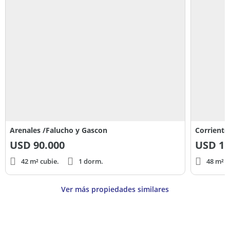
Arenales /Falucho y Gascon
Corriente
USD
90.000
USD
11
42 m² cubie.
1 dorm.
48 m² c
Ver más propiedades similares