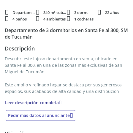
Departamento
340 m² cubie.
3 dorm.
22 años
4 baños
4 ambientes
1 cocheras
Departamento de 3 dormitorios en Santa Fe al 300, SM
de Tucumán
Descripción
Descubrí este lujoso departamento en venta, ubicado en
Santa Fe al 300, en una de las zonas más exclusivas de San
Miguel de Tucumán.
Este amplio y refinado hogar se destaca por sus generosos
espacios, sus acabados de alta calidad y una distribución
pensada para el confort. Cuenta con tres dormitorios, un
Leer descripción completa
gran balcón que aporta luz natural a todos los ambientes y
una combinación ideal de elegancia y funcionalidad.
Pedir más datos al anunciante
La propiedad dispone de cuatro baños, brindando
comodidad y privacidad para toda la familia o visitas, y