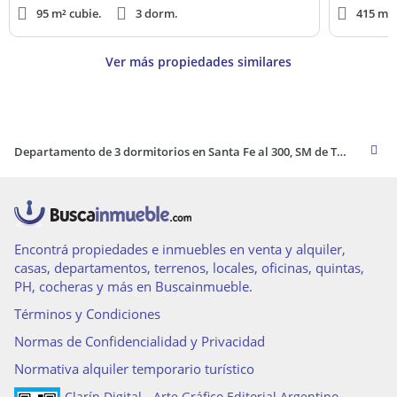
95 m² cubie.
3 dorm.
415 m² 
Ver más propiedades similares
Departamento de 3 dormitorios en Santa Fe al 300, SM de Tucumán
Encontrá propiedades e inmuebles en venta y alquiler,
casas, departamentos, terrenos, locales, oficinas, quintas,
PH, cocheras y más en Buscainmueble.
Términos y Condiciones
Normas de Confidencialidad y Privacidad
Normativa alquiler temporario turístico
Clarín Digital - Arte Gráfico Editorial Argentino