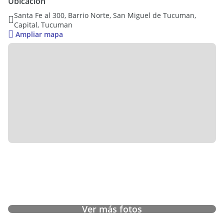
Ubicación
reforzando su carácter premium. También cuenta con
Santa Fe al 300, Barrio Norte, San Miguel de Tucuman,
cochera.
Capital, Tucuman
Ampliar mapa
Apta crédito hipotecario. Escritura y documentación en regla.
Ver más fotos