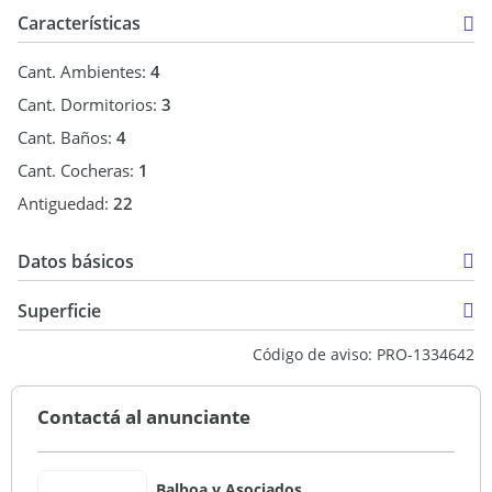
Características
Cant. Ambientes:
4
Cant. Dormitorios:
3
Cant. Baños:
4
Cant. Cocheras:
1
Antiguedad:
22
Datos básicos
Venta
Superficie
USD 320.000
340 m2
Código de aviso: PRO-1334642
500 m2
Contactá al anunciante
Balboa y Asociados