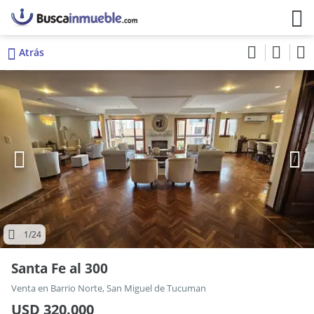
Atrás
1
/24
Santa Fe al 300
Venta en Barrio Norte, San Miguel de Tucuman
USD 320.000