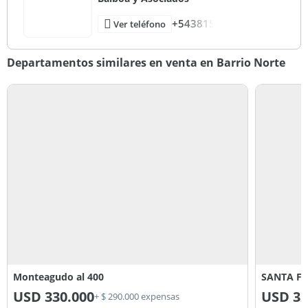
+543815
Ver teléfono
Departamentos similares en venta en Barrio Norte
Monteagudo al 400
SANTA FE
USD
330.000
USD
32
+ $ 290.000 expensas