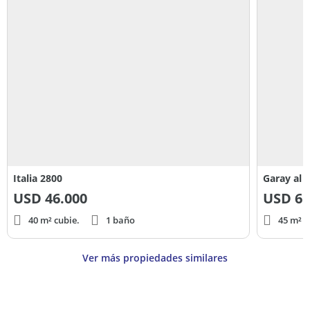
Italia 2800
Garay al 
USD
46.000
USD
65
40 m² cubie.
1 baño
45 m² c
Ver más propiedades similares