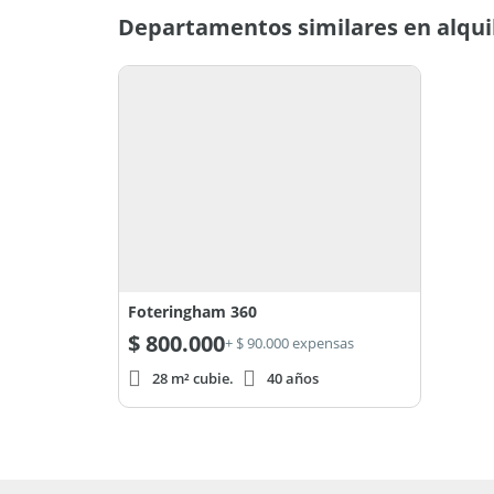
Departamentos similares en alqui
Foteringham 360
$
800.000
+ $ 90.000 expensas
28 m² cubie.
40 años