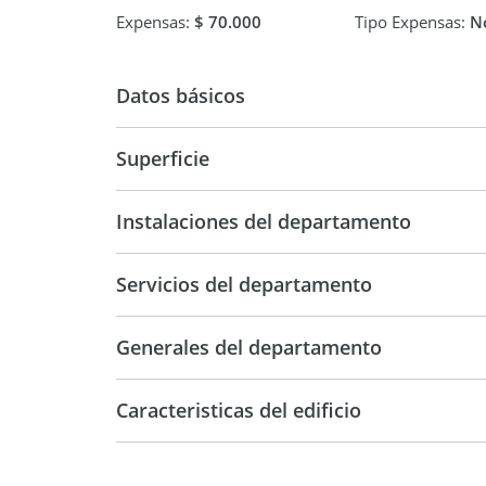
Expensas:
$ 70.000
Tipo Expensas:
No
Datos básicos
Superficie
Departamento
38 m2
38 m2
Instalaciones del departamento
Servicios del departamento
Generales del departamento
Caracteristicas del edificio
20