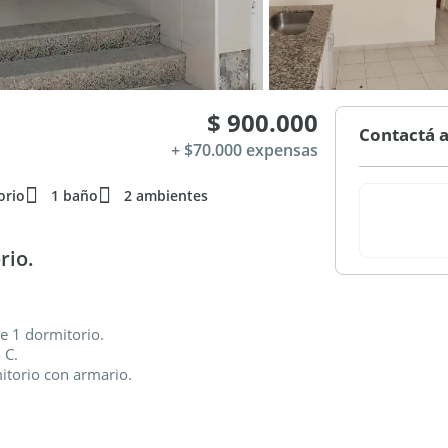
$ 900.000
Contactá a
+ $70.000 expensas
orio
1 baño
2 ambientes
rio.
e 1 dormitorio.
 C.
itorio con armario.