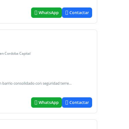
WhatsApp
Contactar
 en Cordoba Capital
Duplex en venta en barrio norte 1, con pileta propiedad en barrio consolidado con seguridad terreno: 180 m² superficie cubierta: 70 m² distribución: 2 dormitorios con interiores de placard 1 baño completo cocina comerdo integrado quincho con asador cerrado pileta cochera semicubierta detalles de calidad: iluminación led en todos los ambientes alacena y bajo mesada completos anafe a gas + horno empotrado eléctrico termotanque eléctrico pisos de porcelanato detalles de calidad que caracterizan y distinguen a la unidad servicios: gas natural, agua y luz. Expensas: $120.000 documentación: boleto de compraventa. Precio contado: usd 85.000 financiación: entrega usd 60.000 + 50 cuotas de 1000 usd para mas informacion, no dudes en comunicarte con nosotros cpi 7364
WhatsApp
Contactar