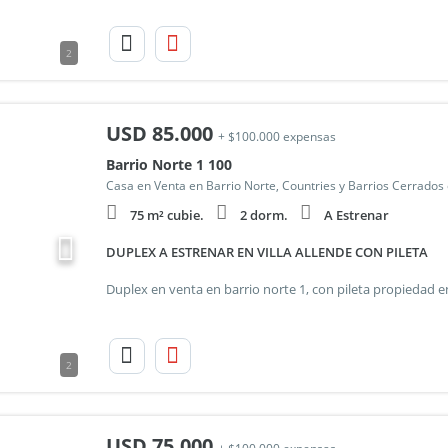
2
USD
85.000
+ $100.000 expensas
Barrio Norte 1 100
Casa en Venta en Barrio Norte, Countries y Barrios Cerrados
75 m² cubie.
2 dorm.
A Estrenar
DUPLEX A ESTRENAR EN VILLA ALLENDE CON PILETA
2
USD
75.000