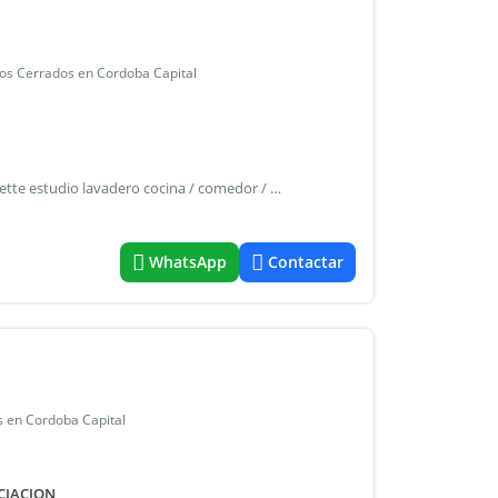
ios Cerrados en Cordoba Capital
[Irenepolim-2002] zona: terrazas de manantiales living toilette estudio lavadero cocina / comedor / estar asador 3 dormitorios (1 en suite) 3 baños completos caldera con radiadores instalados patio al frente y trasero consultar de entregar en parte de pago algo recibe menor "la presente publicación no es una oferta vinculante en los términos del art 7 y 8 de ley de defensa al consumidor ley n 24 240 y el art del codigo civil la información contenida esta sujeta a modificación sin previo aviso y a criterio del propietario quien determina las condiciones finales para dar en venta o alquiler el inmueble de su propiedad ud dispone de amplia libertad para adquirir información concreta, veraz, o objetiva que revista el carácter de una oferta -" lic. Irene polimandi cpi.:4312
WhatsApp
Contactar
s en Cordoba Capital
CIACION