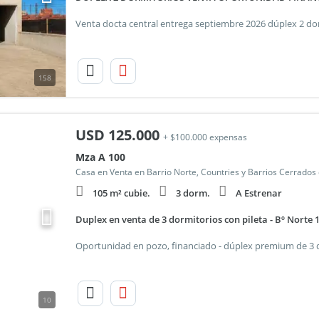
158
USD
125.000
+ $100.000 expensas
Mza A 100
Casa en Venta en Barrio Norte, Countries y Barrios Cerrados
105 m² cubie.
3 dorm.
A Estrenar
Duplex en venta de 3 dormitorios con pileta - Bº Norte 
10