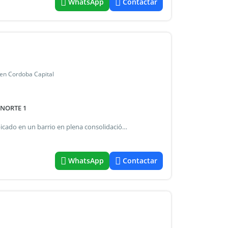
WhatsApp
Contactar
 en Cordoba Capital
 NORTE 1
Grupo forte vende dúplex a estrenar en barrio norte 1. Ubicado en un barrio en plena consolidación, con entorno residencial y excelente conectividad: a solo 5 minutos del villa allende shopping y 15 minutos del centro de córdoba capital. Características del inmueble: * 75 m² cubiertos sobre un lote de 180 m² * living comedor amplio y luminoso * cocina equipada con muebles a medida, anafe a gas y horno eléctrico empotrado * 2 habitaciones con placares empotrados e interiores completos * baño completo * cochera propia * quincho semi cerrado con asador * patio parquizado con pileta y solárium el barrio cuenta cuenta con control de ingreso y seguridad las 24 hs, ideal para quienes buscan tranquilidad y confort. Una propiedad moderna, funcional y lista para mudarse. ¡Coordiná tu visita con nosotros. Cpi 7364
WhatsApp
Contactar