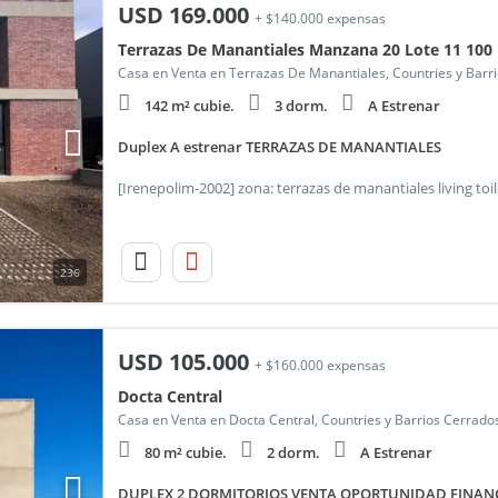
USD
169.000
+ $140.000 expensas
Terrazas De Manantiales Manzana 20 Lote 11 100
Casa en Venta en Terrazas De Manantiales, Countries y Barr
142 m² cubie.
3 dorm.
A Estrenar
Duplex A estrenar TERRAZAS DE MANANTIALES
236
USD
105.000
+ $160.000 expensas
Docta Central
Casa en Venta en Docta Central, Countries y Barrios Cerrado
80 m² cubie.
2 dorm.
A Estrenar
DUPLEX 2 DORMITORIOS VENTA OPORTUNIDAD FINAN