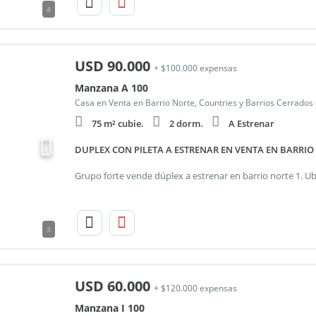
4
USD
90.000
+ $100.000 expensas
Manzana A 100
Casa en Venta en Barrio Norte, Countries y Barrios Cerrados
75 m² cubie.
2 dorm.
A Estrenar
DUPLEX CON PILETA A ESTRENAR EN VENTA EN BARRIO
3
USD
60.000
+ $120.000 expensas
Manzana I 100