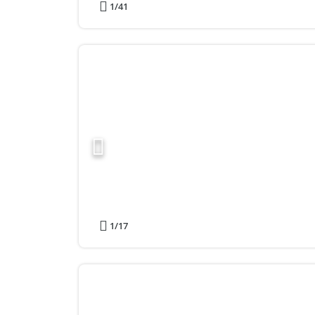
1
/41
1
/17