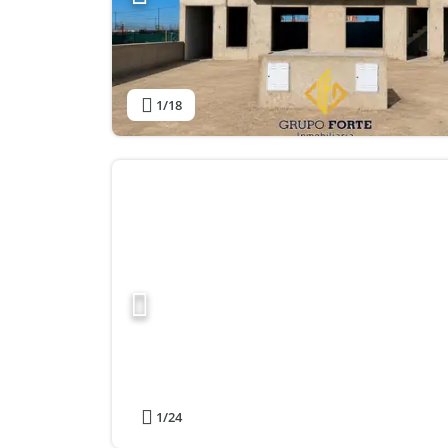
1
/18
1
/24