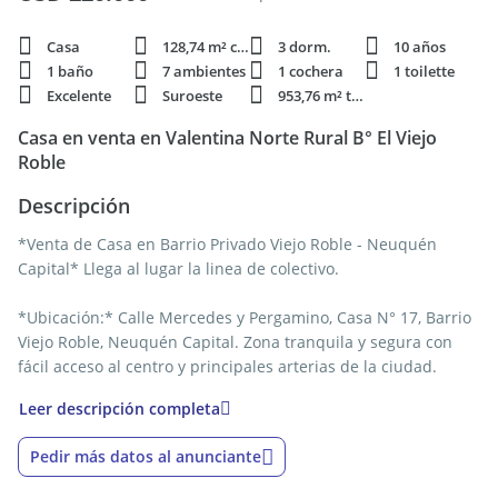
Casa
128,74 m² cubie.
3 dorm.
10 años
1 baño
7 ambientes
1 cochera
1 toilette
Excelente
Suroeste
953,76 m² terren.
Casa en venta en Valentina Norte Rural B° El Viejo
Roble
Descripción
*Venta de Casa en Barrio Privado Viejo Roble - Neuquén
Capital* Llega al lugar la linea de colectivo.
*Ubicación:* Calle Mercedes y Pergamino, Casa N° 17, Barrio
Viejo Roble, Neuquén Capital. Zona tranquila y segura con
fácil acceso al centro y principales arterias de la ciudad.
Leer descripción completa
*Sobre el Barrio Viejo Roble:*
Entorno residencial con amplios espacios verdes, ideal para
Pedir más datos al anunciante
familias que buscan disfrutar de tranquilidad y actividades al
aire libre.