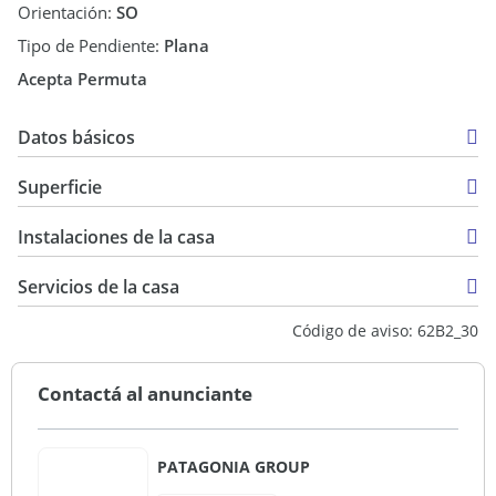
Orientación:
SO
colegiados cuyos datos se exhiben debajo del nombre de la
Tipo de Pendiente:
Plana
inmobiliaria.
Acepta Permuta
Datos básicos
Casa
Superficie
Venta
128,74 m2
USD 220.000
Instalaciones de la casa
953,76 m2
70 m2
Servicios de la casa
198,74 m2
Código de aviso: 62B2_30
Contactá al anunciante
PATAGONIA GROUP