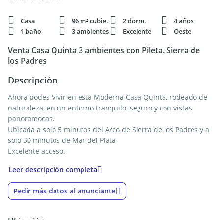
Casa
96 m² cubie.
2 dorm.
4 años
1 baño
3 ambientes
Excelente
Oeste
Venta Casa Quinta 3 ambientes con Pileta. Sierra de
los Padres
Descripción
Ahora podes Vivir en esta Moderna Casa Quinta, rodeado de
naturaleza, en un entorno tranquilo, seguro y con vistas
panoramocas.
Ubicada a solo 5 minutos del Arco de Sierra de los Padres y a
solo 30 minutos de Mar del Plata
Excelente acceso.
Leer descripción completa
Casa 3 ambeintes construida en seco con diseño moderno,
Cuenta con living comedor con grandes ventanales con vista
Pedir más datos al anunciante
panoramica a las pilscina, al campo y a las sierras, Muy
luminosa,
Cocina integrada con vista al parque.