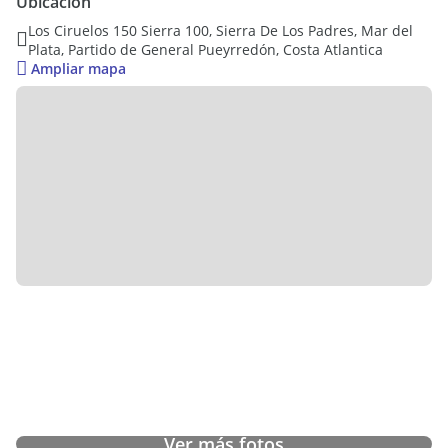
Ubicación
Dos comodos ddormitorios y baño compelto
Los Ciruelos 150 Sierra 100, Sierra De Los Padres, Mar del
Plata, Partido de General Pueyrredón, Costa Atlantica
La propiedad cuenta con:
Ampliar mapa
Aislación térmica,
Cañerías de termofusión,
DVH,
Pisos de madera
Aire acondicionado frío/calor, garantizando confort durante
todo el año.
Cámara séptica,
Agua,
Acceso vehicular Seguro
Gas embasado
Ademas posee un espacio de relax o social al aire libre con
Deck semi cuebirto con Parrilla y Piscina de fibra ( 4x2)
Esta casa es Ideal para quienes buscan un estilo de vida
relajado, seguro y en un entorno natural y ala vez muy
proximo a zona comercial lo que la hace una real
Ver más fotos