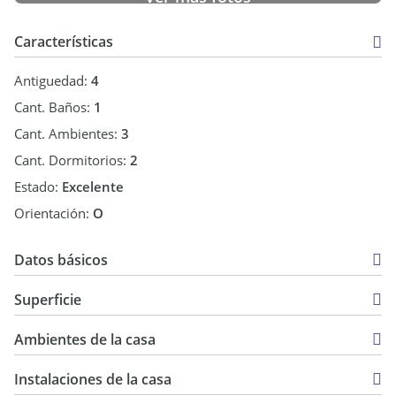
oportunidad tanto como una inverción para rentar o para
disfrutar.
Características
ACEPTA PERMUTA Cosnultenos
Antiguedad:
4
¡Llámenos para conocer más en detalle esta propiedad!
Cant. Baños:
1
Tel:
Cant. Ambientes:
3
Email:
Cant. Dormitorios:
2
Sol Conde Negocios Inmobiliarios
Estado:
Excelente
Orientación:
O
Datos básicos
CasaQuinta
Superficie
Venta
96 m2
USD 75.000
Ambientes de la casa
122 m2
Instalaciones de la casa