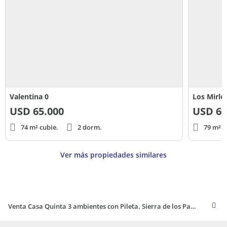
Valentina 0
Los Mirlo
USD
65.000
USD
69
74 m² cubie.
2 dorm.
79 m² c
Ver más propiedades similares
Venta Casa Quinta 3 ambientes con Pileta. Sierra de los Padres