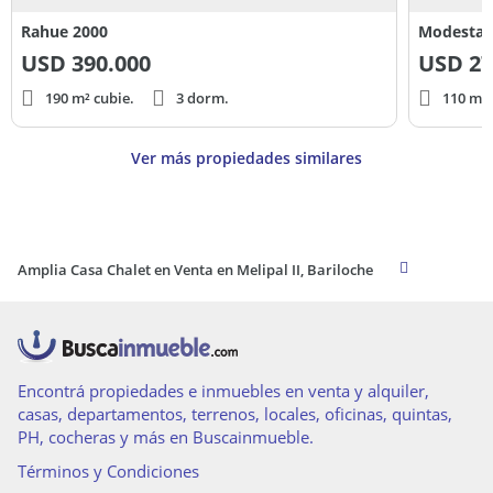
Rahue 2000
Modesta V
USD
390.000
USD
27
190 m² cubie.
3 dorm.
110 m² 
Ver más propiedades similares
Amplia Casa Chalet en Venta en Melipal II, Bariloche
Encontrá propiedades e inmuebles en venta y alquiler,
casas, departamentos, terrenos, locales, oficinas, quintas,
PH, cocheras y más en Buscainmueble.
Términos y Condiciones