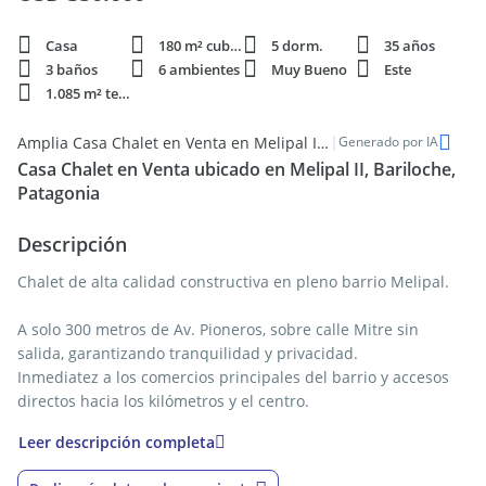
Casa
180 m² cubie.
5 dorm.
35 años
3 baños
6 ambientes
Muy Bueno
Este
1.085 m² terren.
|
Amplia Casa Chalet en Venta en Melipal II, Bariloche
Generado por IA
Casa Chalet en Venta ubicado en Melipal II, Bariloche,
Patagonia
Descripción
Chalet de alta calidad constructiva en pleno barrio Melipal.
A solo 300 metros de Av. Pioneros, sobre calle Mitre sin
salida, garantizando tranquilidad y privacidad.
Inmediatez a los comercios principales del barrio y accesos
directos hacia los kilómetros y el centro.
Leer descripción completa
Implantado sobre un terreno parquizado y arbolado de
1085m2, recibe luz natural durante todo el día.