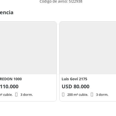
Código de aviso: SI22938
tencia
REDON 1000
Luis Govi 2175
110.000
USD
80.000
² cubie.
3 dorm.
200 m² cubie.
3 dorm.