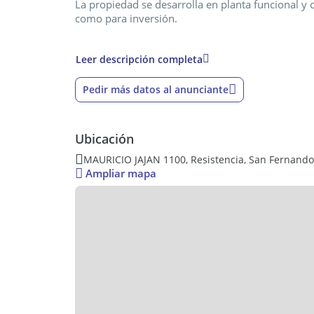
La propiedad se desarrolla en planta funcional y
como para inversión.
Características principales:
Leer descripción completa
2 dormitorios con buena iluminación natural
Pedir más datos al anunciante
1 baño completo
Cocina totalmente amoblada
Ubicación
Living-comedor integrado
MAURICIO JAJAN 1100, Resistencia, San Fernando
Ampliar mapa
Patio amplio
Pileta
Solárium
Garage para 2 vehículos con portón levadizo aut
La casa combina comodidad interior con un espaci
social. Ideal para familias o quienes priorizan ca