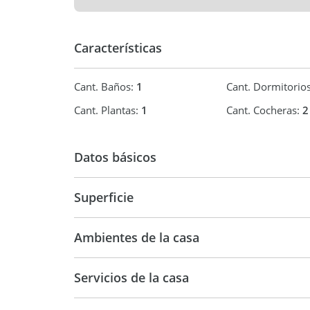
consolidado.
Consultá para coordinar visita y conocer condicio
Características
OFERTA PROVISTA POR SISTEMA SOM - CODIGO:
Cant. Baños:
1
Cant. Dormitorio
Cant. Plantas:
1
Cant. Cocheras:
2
Datos básicos
Casa
Superficie
96 m2
22
Ambientes de la casa
Servicios de la casa