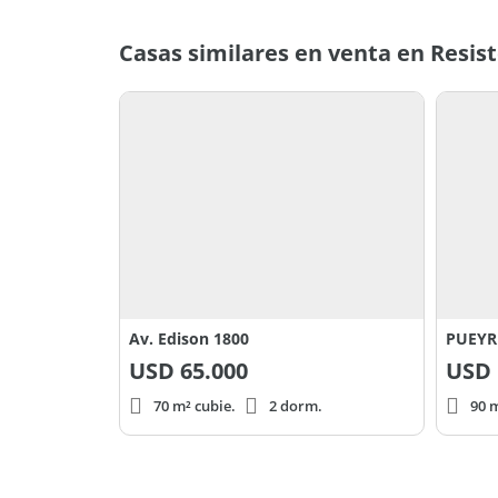
Casas similares en venta en Resis
Av. Edison 1800
PUEYR
USD
65.000
USD
70 m² cubie.
2 dorm.
90 m