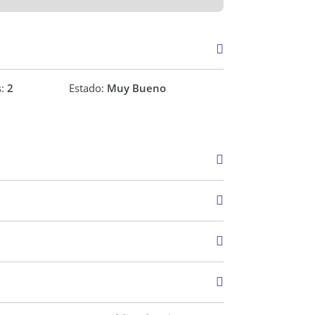
nes de venta.
 SI22938
s:
2
Estado:
Muy Bueno
Venta
USD 88.000
9 m2
96 m2