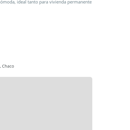
 cómoda, ideal tanto para vivienda permanente
, Chaco
omatizado (control remoto)
o exterior pensado para el disfrute y la vida
lidad de vida en un entorno residencial