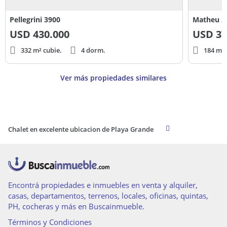
Pellegrini 3900
Matheu 3
USD
430.000
USD
37
332 m² cubie.
4 dorm.
184 m² 
Ver más propiedades similares
Chalet en excelente ubicacion de Playa Grande
Encontrá propiedades e inmuebles en venta y alquiler,
casas, departamentos, terrenos, locales, oficinas, quintas,
PH, cocheras y más en Buscainmueble.
Términos y Condiciones