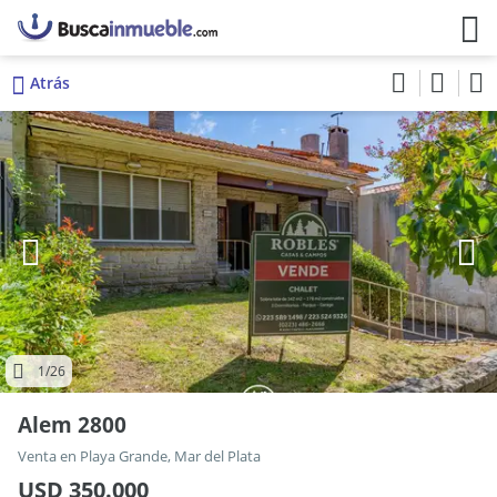
Atrás
1
/26
Alem 2800
Venta en Playa Grande, Mar del Plata
USD 350.000