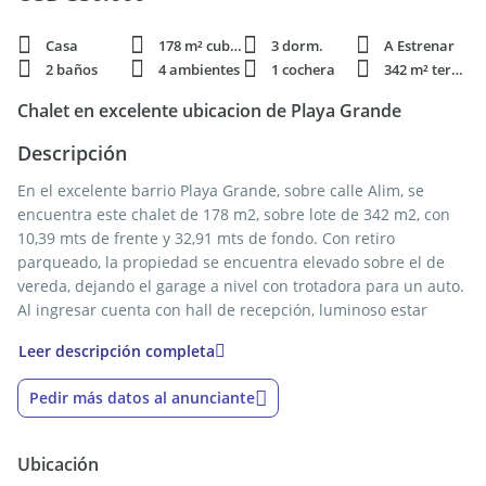
Casa
178 m² cubie.
3 dorm.
A Estrenar
2 baños
4 ambientes
1 cochera
342 m² terren.
Chalet en excelente ubicacion de Playa Grande
Descripción
En el excelente barrio Playa Grande, sobre calle Alim, se
encuentra este chalet de 178 m2, sobre lote de 342 m2, con
10,39 mts de frente y 32,91 mts de fondo. Con retiro
parqueado, la propiedad se encuentra elevado sobre el de
vereda, dejando el garage a nivel con trotadora para un auto.
Al ingresar cuenta con hall de recepción, luminoso estar
comedor, cocina de generosas dimensiones con quincho
Leer descripción completa
integrado, dependencias de servicio y parque. Luego posee
tres cómodos dormitorios, el principal en suite y baño
Pedir más datos al anunciante
completo para servicio de los dormitorios restantes. La
propiedad se encuentra en estado original.
Ubicación