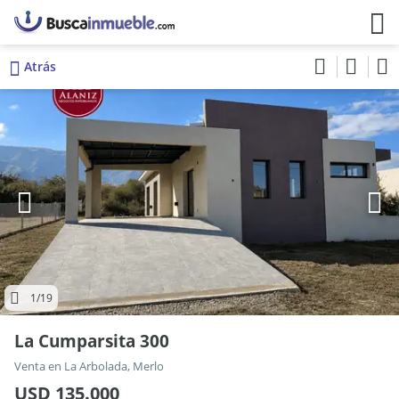
Atrás
1
/19
La Cumparsita 300
Venta en La Arbolada, Merlo
USD 135.000