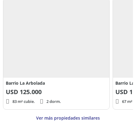
Barrio La Arbolada
Barrio La
USD
125.000
USD
11
83 m² cubie.
2 dorm.
67 m² c
Ver más propiedades similares