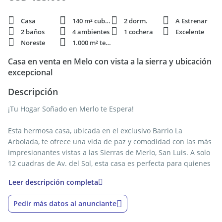
Casa
140 m² cubie.
2 dorm.
A Estrenar
2 baños
4 ambientes
1 cochera
Excelente
Noreste
1.000 m² terren.
Casa en venta en Melo con vista a la sierra y ubicación
excepcional
Descripción
¡Tu Hogar Soñado en Merlo te Espera!
Esta hermosa casa, ubicada en el exclusivo Barrio La
Arbolada, te ofrece una vida de paz y comodidad con las más
impresionantes vistas a las Sierras de Merlo, San Luis. A solo
12 cuadras de Av. del Sol, esta casa es perfecta para quienes
buscan la tranquilidad de la montaña sin alejarse de la
Leer descripción completa
ciudad.
Pedir más datos al anunciante
Características Destacadas: