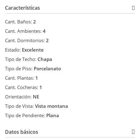
solo 12 cuadras de la Av. del Sol, tendrás acceso a
Características
restaurantes, tiendas, supermercados y mucho más. Además,
estarás a pocos minutos de las principales atracciones
Cant. Baños:
2
turísticas de Merlo.
Cant. Ambientes:
4
No pierdas esta oportunidad única de vivir en el paraíso!
Cant. Dormitorios:
2
Estado:
Excelente
¡Contáctanos para agendar una visita y conocer más detalles!
Tipo de Techo:
Chapa
¡Te esperamos para hacer realidad tu sueño!
Tipo de Piso:
Porcelanato
Cant. Plantas:
1
Cant. Cocheras:
1
Orientación:
NE
Tipo de Vista:
Vista montana
Tipo de Pendiente:
Plana
Datos básicos