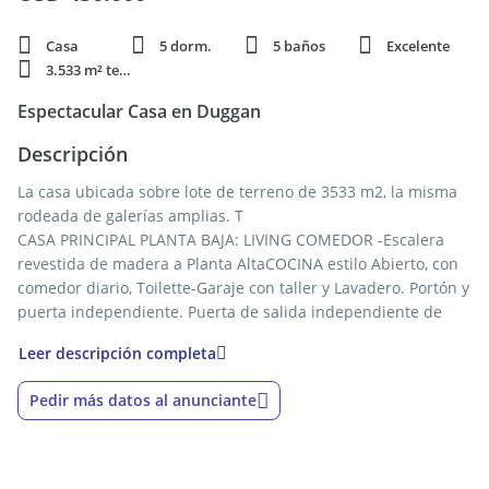
Casa
5 dorm.
5 baños
Excelente
3.533 m² terren.
Espectacular Casa en Duggan
Descripción
La casa ubicada sobre lote de terreno de 3533 m2, la misma
rodeada de galerías amplias. T
CASA PRINCIPAL PLANTA BAJA: LIVING COMEDOR -Escalera
revestida de madera a Planta AltaCOCINA estilo Abierto, con
comedor diario, Toilette-Garaje con taller y Lavadero. Portón y
puerta independiente. Puerta de salida independiente de
lavadero
Leer descripción completa
-1° Dormitorio amplio con baño completo privado -2°
Dormitorio Principal amplio con baño completo privado y
Pedir más datos al anunciante
Guardarropa
-Galería Amplia-Baño exterior
PLANTA ALTA:-Dormitorio amplísimo (capacidad para 6
personas cómodas) con baño completo privado-Cocina