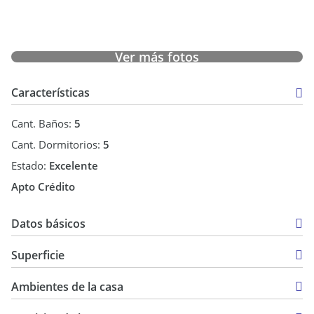
completa-TerrazaPILETA
.CASA SECUNDARIA:
Situada en un lateral, independiente, arbolado
Ver más fotos
Consta de 1 ambiente amplio abierto con Cocina completa,
Sala con chimenea, baño amplio completo, 1Dormitorio
amplio con placard, galería, Termo tanque individual
Características
Capacidad para 8 personas cómodas, Baño amplio completo,
termo tanque individual
Cant. Baños:
5
Cant. Dormitorios:
5
Estado:
Excelente
Apto Crédito
Datos básicos
Casa
Superficie
Venta
3.533 m2
USD 450.000
Ambientes de la casa