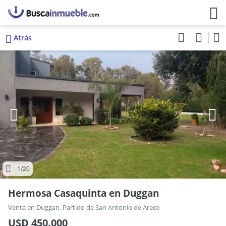
Atrás
1
/20
Hermosa Casaquinta en Duggan
Venta en Duggan, Partido de San Antonio de Areco
USD 450.000