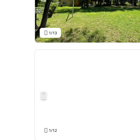
1
/13
1
/12