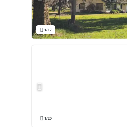
1
/17
1
/20