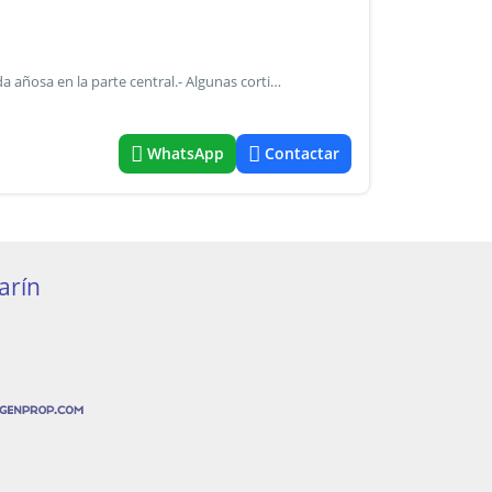
Mejoras: alambrados en buen estado.- Monte con arboleda añosa en la parte central.- Algunas cortinas de eucapiltus en el campo.- La luz trifásica está en la tranquera.- Caracteristicas: campo totalmente alto, 100 % agrícola. Alomado.- Pintorescas vistas y paisajes.- Estupendo entorno en zona de gran proyección, con la presencia de emprendimientos urbanísticos como “pinares”, “chacras del molino”, “el solar de capilla”, “san joaquin”, “barrio exaltación”, “el remanso” y “los pinos”, entre otros.- Nota: está localizado en zona residencial extraurbana.
WhatsApp
Contactar
arín