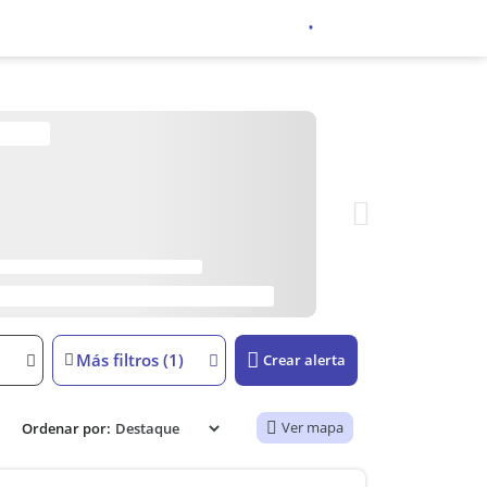
Más filtros (1)
Crear alerta
Ver mapa
Ordenar por: