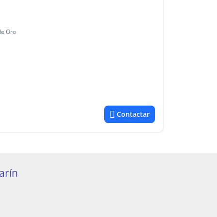
de Oro
Contactar
arín